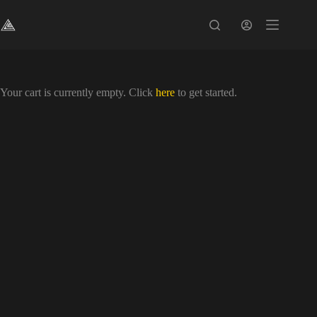
Pular
para
o
conteúdo
Your cart is currently empty. Click
here
to get started.