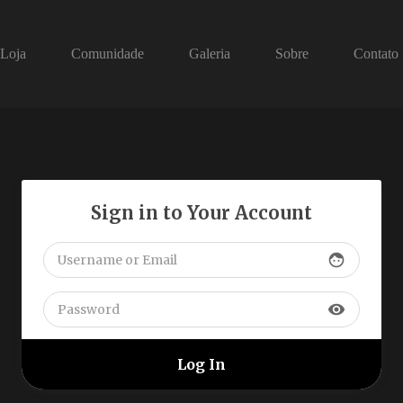
Loja
Comunidade
Galeria
Sobre
Contato
Sign in to Your Account
face
visibility