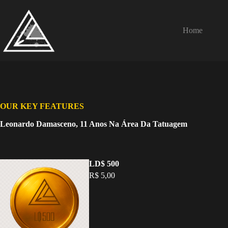
Pular
para
o
Home
conteúdo
OUR KEY FEATURES
Leonardo Damasceno, 11 Anos Na Área Da Tatuagem
LD$ 500
R$ 5,00