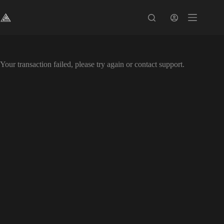
Pular
para
o
conteúdo
Your transaction failed, please try again or contact support.