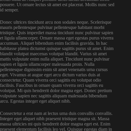
posuere. Ut ornare lectus sit amet est placerat. Mollis nunc sed
id semper.
Donec ultrices tincidunt arcu non sodales neque. Scelerisque
mauris pellentesque pulvinar pellentesque habitant morbi
tristique. Quis imperdiet massa tincidunt nunc pulvinar sapien
et ligula ullamcorper. Ornare massa eget egestas purus viverra
accumsan. Aliquet bibendum enim facilisis gravida. In hac
habitasse platea dictumst quisque sagittis purus sit amet. Enim
blandit volutpat maecenas volutpat blandit. Varius sit amet
mattis vulputate enim nulla aliquet. Tincidunt nunc pulvinar
sapien et ligula ullamcorper malesuada proin. Nulla
pellentesque dignissim enim sit amet venenatis urna cursus
eget. Vivamus at augue eget arcu dictum varius duis at
consectetur. Quam viverra orci sagittis eu volutpat odio
facilisis. Faucibus in ornare quam viverra orci sagittis eu
volutpat. Mi quis hendrerit dolor magna eget. Donec pretium
vulputate sapien nec sagittis aliquam malesuada bibendum
arcu. Egestas integer eget aliquet nibh.
Consectetur a erat nam at lectus urna duis convallis convallis.
Integer eget aliquet nibh praesent tristique magna sit. Massa
massa ultricies mi quis hendrerit dolor magna eget est. Enim
praesent elementum facilisis leo vel. Quisque egestas diam in