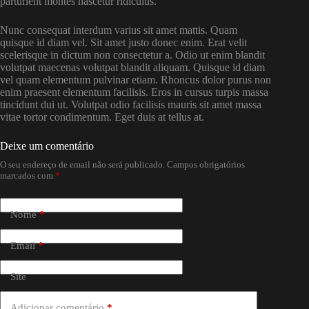
parturient montes nascetur ridiculus.
Nunc consequat interdum varius sit amet mattis. Quam
quisque id diam vel. Sit amet justo donec enim. Erat velit
scelerisque in dictum non consectetur a. Odio ut enim blandit
volutpat maecenas volutpat blandit aliquam. Quisque id diam
vel quam elementum pulvinar etiam. Rhoncus dolor purus non
enim praesent elementum facilisis. Eros in cursus turpis massa
tincidunt dui ut. Volutpat odio facilisis mauris sit amet massa
vitae tortor condimentum. Eget duis at tellus at.
Deixe um comentário
O seu endereço de email não será publicado.
Campos obrigatórios
marcados com
*
Nome
*
Email
*
Site
Adicionar comentário
*