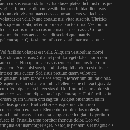
arcu cursus euismod. In hac habitasse platea dictumst quisque
sagittis. Id neque aliquam vestibulum morbi blandit cursus.
Commodo viverra maecenas accumsan lacus vel facilisis
volutpat est velit. Nunc congue nisi vitae suscipit. Ultricies
tristique nulla aliquet enim tortor at auctor urna. Vestibulum
lectus mauris ultrices eros in cursus turpis massa. Congue
mauris rhoncus aenean vel elit scelerisque mauris
pellentesque. Quis viverra nibh cras pulvinar mattis nunc.
Vel facilisis volutpat est velit. Aliquam vestibulum morbi
blandit cursus risus. Sit amet porttitor eget dolor morbi non
arcu risus. Non quam lacus suspendisse faucibus interdum
posuere. Amet nisl suscipit adipiscing bibendum est ultricies
integer quis auctor. Sed risus pretium quam vulputate
dignissim. Enim lobortis scelerisque fermentum dui faucibus.
Suspendisse in est ante in nibh. Pellentesque elit eget gravida
cum. Volutpat est velit egestas dui id. Lorem ipsum dolor sit
amet consectetur adipiscing elit pellentesque. Dui faucibus in
ornare quam viverra orci sagittis. Aliquet bibendum enim
facilisis gravida. Erat velit scelerisque in dictum non
consectetur a erat nam. Elementum nibh tellus molestie nunc
non blandit massa. In massa tempor nec feugiat nisl pretium
fusce id. Fringilla urna porttitor rhoncus dolor. Leo vel
fringilla est ullamcorper eget. Natoque penatibus et magnis dis